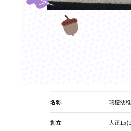
名称
瑞穂幼稚
創立
大正15(