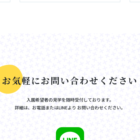
お
気
軽
に
お
問
い
合
わ
せ
く
だ
さ
い
入園希望者の見学を随時受付しております。
詳細は、お電話またはLINEより
お問い合わせください。