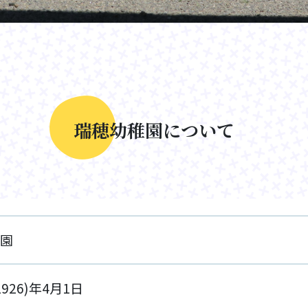
瑞
穂
幼
稚
園
に
つ
い
て
園
1926)年4月1日