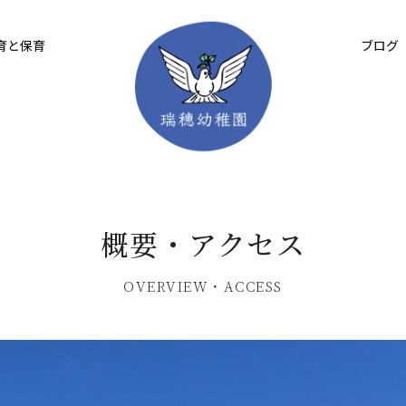
育と保育
ブログ
概要・アクセス
OVERVIEW・ACCESS
概要・アクセス
教育理念
子育て支援
園の特色
施設開放のご案内
1日の流れ
年間行事・体験学習