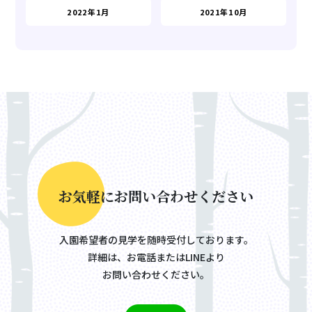
2022年1月
2021年10月
お
気
軽
に
お
問
い
合
わ
せ
く
だ
さ
い
入園希望者の見学を随時受付しております。
詳細は、お電話またはLINEより
お問い合わせください。