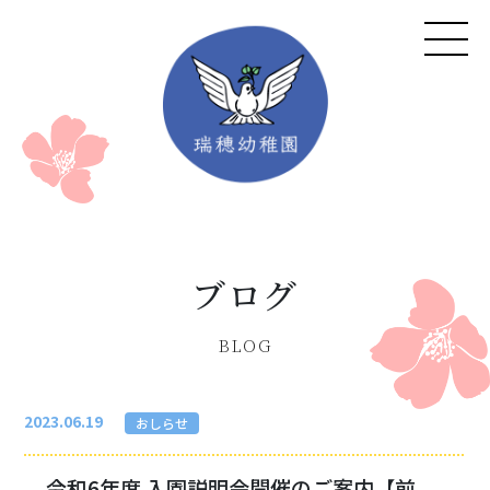
ブログ
BLOG
概要・アクセス
教育理念
子育て支援
園の特色
2023.06.19
おしらせ
施設開放のご案内
1日の流れ
年間行事・体験学習
令和6年度 入園説明会開催のご案内【前