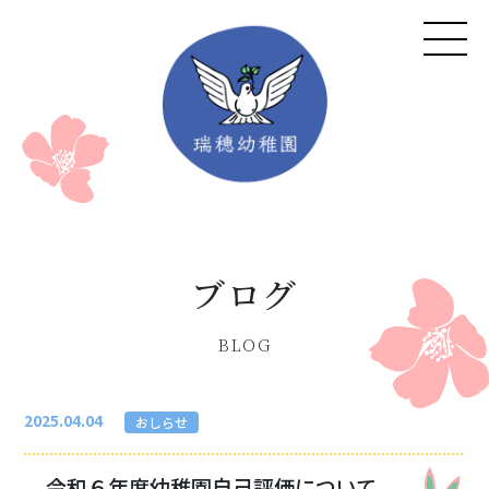
ブログ
BLOG
概要・アクセス
教育理念
子育て支援
園の特色
2025.04.04
おしらせ
施設開放のご案内
1日の流れ
年間行事・体験学習
令和６年度幼稚園自己評価について