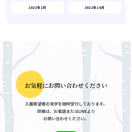
2022年1月
2021年10月
お
気
軽
に
お
問
い
合
わ
せ
く
だ
さ
い
入園希望者の見学を随時受付しております。
詳細は、お電話またはLINEより
お問い合わせください。